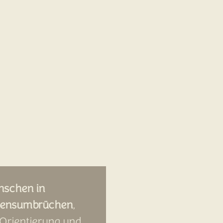
schen in
ensumbrüchen
,
 Orientierung und