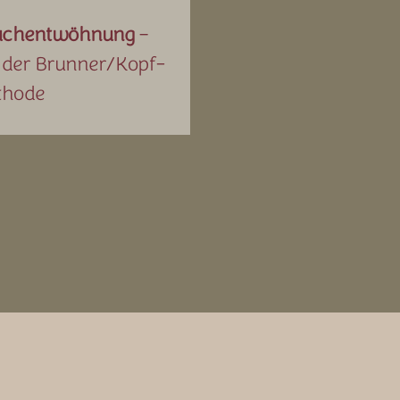
uchentwöhnung
–
 der Brunner/Kopf-
thode