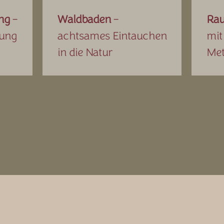
ng
–
Waldbaden
–
Ra
tung
achtsames Eintauchen
mit
in die Natur
Me