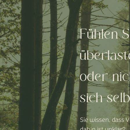
Fühlen 
überlast
oder nic
sich sel
Sie wissen, dass 
dahin ist unklar?